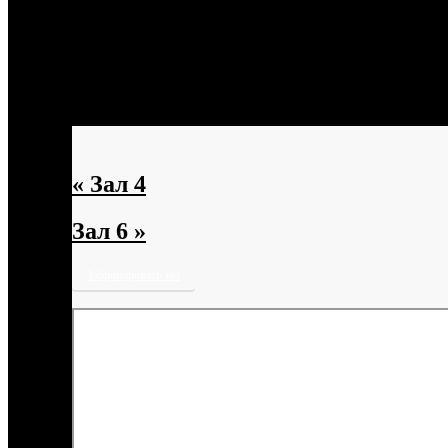
« Зал 4
Зал 6 »
Забронировать зал